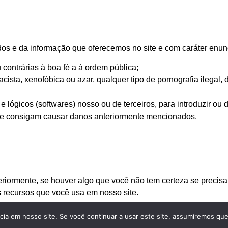
 e da informação que oferecemos no site e com caráter enunci
contrárias à boa fé a à ordem pública;
ista, xenofóbica ou azar, qualquer tipo de pornografia ilegal, 
 lógicos (softwares) nosso ou de terceiros, para introduzir ou 
ue consigam causar danos anteriormente mencionados.
iormente, se houver algo que você não tem certeza se precisa
s recursos que você usa em nosso site.
a em nosso site. Se você continuar a usar este site, assumiremos que 